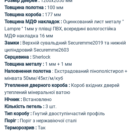
Розмір дверей
:
1200х2050 мм
Товщина полотна
:
100 мм
Товщина короба
:
177 мм
Товщина МДФ накладок
:
Оцинкований лист металу "
Lampre " 1мм у плівці ПВХ, всередині вологостійка
МДФ накладка 16 мм
Замки
:
Верхній сувальдний Securemme2019 та нижній
циліндровий Securemme2603
Серцевина
:
Sherlock
Товщина металу
:
1 мм + 1 мм
Наповнення полотна
:
Екстрадований пінополістирол +
мінвата 50мм/45кг/м/куб
Утеплення дверного короба
:
Короб вхідних дверей
утеплений мінеральної ватою
Нічник
:
Встановлено
Кількість петель
:
3 шт.
Тип коробу
:
Гнутий двоступінчастий профіль
Поріг
:
Поріг з нержавіючої сталі
Терморозрив
:
Так