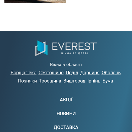
Вікна в області
Борщагівка
Святошино
Поділ
Дарниця
Оболонь
Позняки
Троєщина
Вишгород
Ірпінь
Буча
АКЦІЇ
НОВИНИ
ДОСТАВКА