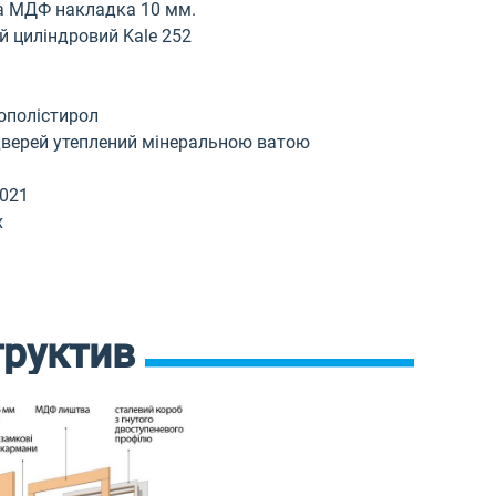
ка МДФ накладка 10 мм.
й циліндровий Kale 252
нополістирол
дверей утеплений мінеральною ватою
021
x
труктив