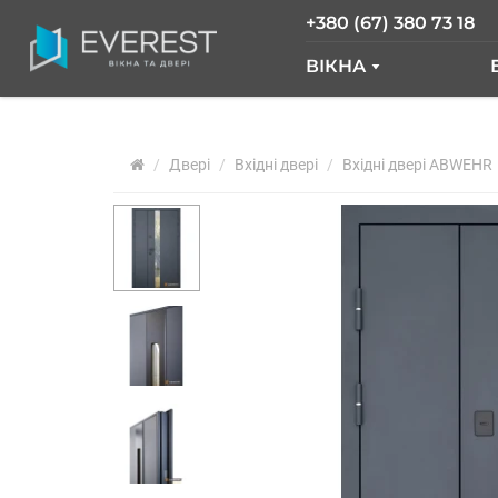
+380 (67) 380 73 18
ВІКНА
ВІКНА GLASSO
Двері
Вхідні двері
ВІКНА SALAMAND
Вхідні двері ABWEHR
РОЗСУВНІ ВІКНА
ВІКНА "ВІКНА НОВ
ВІКНА WDS
ВІКНА REHAU
АРОЧНІ ВІКНА
ПАНОРАМНІ ВІКН
АЛЮМІНІЄВІ ВІКН