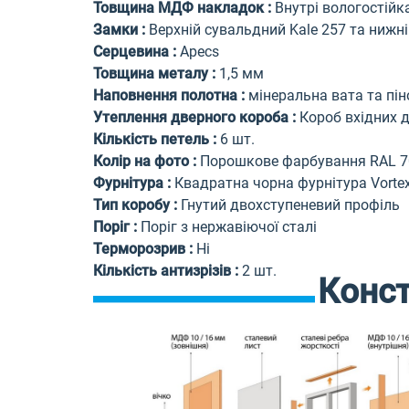
Товщина МДФ накладок
:
Внутрі вологостій
Замки
:
Верхній сувальдний Kale 257 та нижні
Серцевина
:
Apecs
Товщина металу
:
1,5 мм
Наповнення полотна
:
мінеральна вата та пі
Утеплення дверного короба
:
Короб вхідних 
Кількість петель
:
6
шт.
Колір на фото
:
Порошкове фарбування RAL 7
Фурнітура
:
Квадратна чорна фурнітура Vorte
Тип коробу
:
Гнутий дво
х
ступ
еневий
профіль
Поріг
:
Поріг з нержавіючої сталі
Терморозрив
:
Ні
Кількість антизрізів
:
2 шт.
Конс