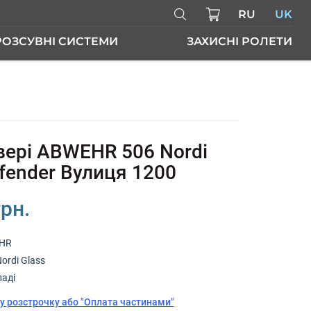
RU
UK
РОЗСУВНІ СИСТЕМИ
ЗАХИСНІ РОЛЕТИ
РІ
двері ABWEHR 506 Nordi
efender Вулиця 1200
грн.
HR
ordi Glass
ладі
у розстрочку або "Оплата частинами"