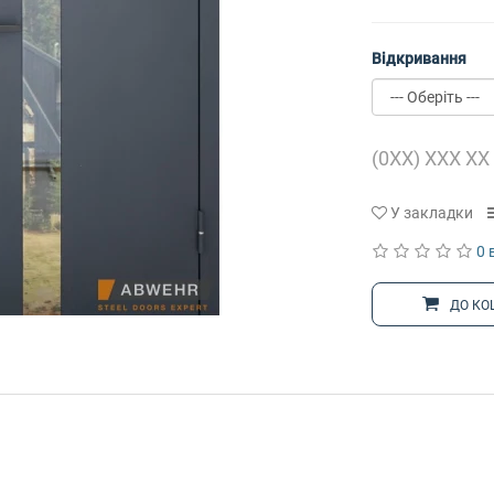
Відкривання
У закладки
0 
ДО КО