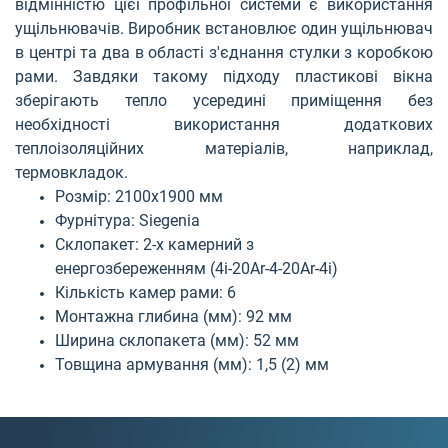
відмінністю цієї профільної системи є використання
ущільнювачів. Виробник встановлює один ущільнювач
в центрі та два в області з'єднання стулки з коробкою
рами. Завдяки такому підходу пластикові вікна
зберігають тепло усередині приміщення без
необхідності використання додаткових
теплоізоляційних матеріалів, наприклад,
термовкладок.
Розмір:
2100
х1
9
00
мм
Фурнітура:
Siegenia
Склопакет: 2-х камерний
з
енергозбереженням
(4
і
-20
Ar
-4-20
Ar
-4
i
)
Кількість камер рами: 6
Монтажна глибина (мм): 92
мм
Ширина склопакета (мм): 52
мм
Товщина армування
(мм): 1,5
(2)
мм