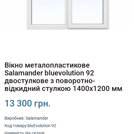
+380 (67) 380 73 18
+380 (95) 180 73 18
RU
UK
Вікно металопластикове
Salamander bluevolution 92
двостулкове з поворотно-
відкидний стулкою 1400х1200 мм
13 300 грн.
Виробник:
Salamander
Код товару:bluEvolution 92
Наявність:На складі