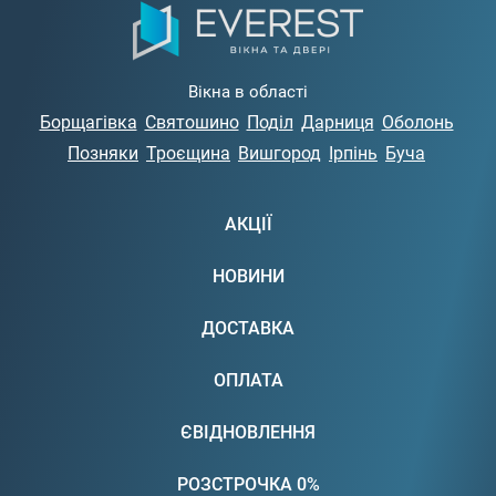
Вікна в області
Борщагівка
Святошино
Поділ
Дарниця
Оболонь
Позняки
Троєщина
Вишгород
Ірпінь
Буча
АКЦІЇ
НОВИНИ
ДОСТАВКА
ОПЛАТА
ЄВІДНОВЛЕННЯ
РОЗСТРОЧКА 0%