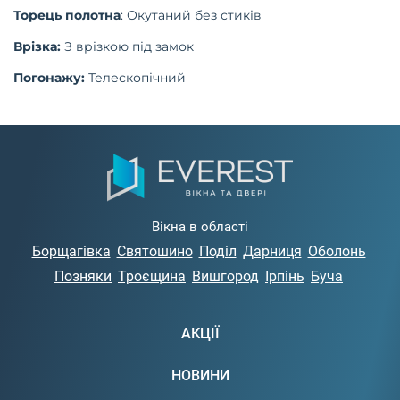
Торець полотна
: Окутаний без стиків
Врізка:
З врізкою під замок
Погонажу:
Телескопічний
Вікна в області
Борщагівка
Святошино
Поділ
Дарниця
Оболонь
Позняки
Троєщина
Вишгород
Ірпінь
Буча
АКЦІЇ
НОВИНИ