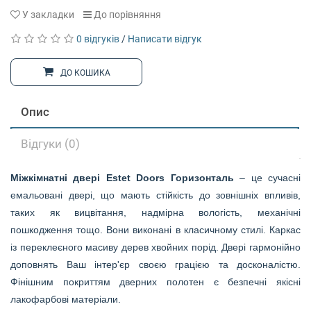
У закладки
До порівняння
0 відгуків
/
Написати відгук
ДО КОШИКА
Опис
Відгуки (0)
Міжкімнатні двері Estet Doors
Горизонталь
– це сучасні
емальовані двері, що мають стійкість до зовнішніх впливів,
таких як вицвітання, надмірна вологість, механічні
пошкодження тощо. Вони виконані в класичному стилі. Каркас
із переклеєного масиву дерев хвойних порід. Двері гармонійно
доповнять Ваш інтер'єр своєю грацією та досконалістю.
Фінішним покриттям дверних полотен є безпечні якісні
лакофарбові матеріали.