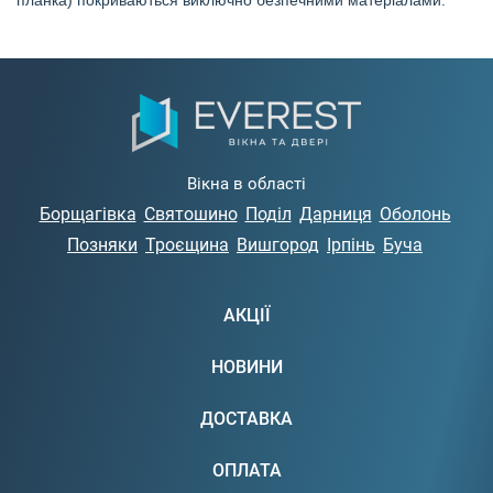
планка) покриваються виключно безпечними матеріалами.
Вікна в області
Борщагівка
Святошино
Поділ
Дарниця
Оболонь
Позняки
Троєщина
Вишгород
Ірпінь
Буча
АКЦІЇ
НОВИНИ
ДОСТАВКА
ОПЛАТА