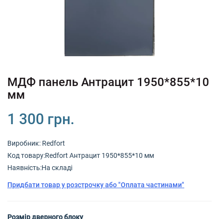
+380 (67) 380 73 18
+380 (95) 180 73 18
RU
UK
МДФ панель Антрацит 1950*855*10
мм
1 300 грн.
Виробник:
Redfort
Код товару:Redfort Антрацит 1950*855*10 мм
Наявність:На складі
Придбати товар у розстрочку або "Оплата частинами"
Розмір дверного блоку