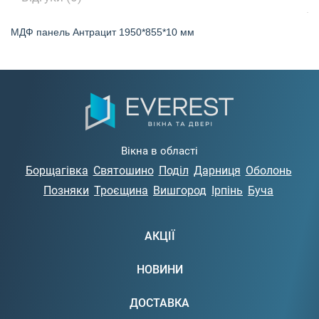
МДФ панель Антрацит 1950*855*10 мм
Вікна в області
Борщагівка
Святошино
Поділ
Дарниця
Оболонь
Позняки
Троєщина
Вишгород
Ірпінь
Буча
АКЦІЇ
НОВИНИ
ДОСТАВКА