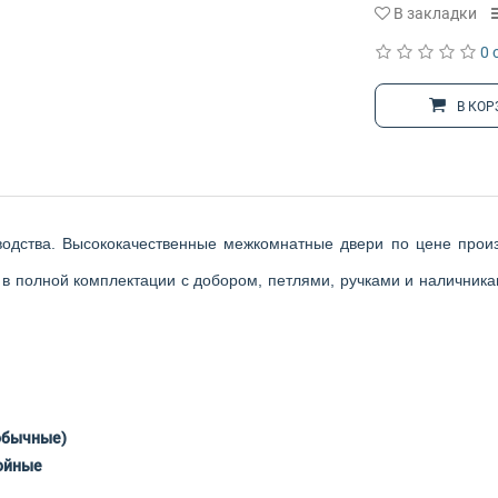
В закладки
0 
В КОР
водства. Высококачественные межкомнатные двери по цене произ
в полной комплектации с добором, петлями, ручками и наличникам
обычные)
ойные