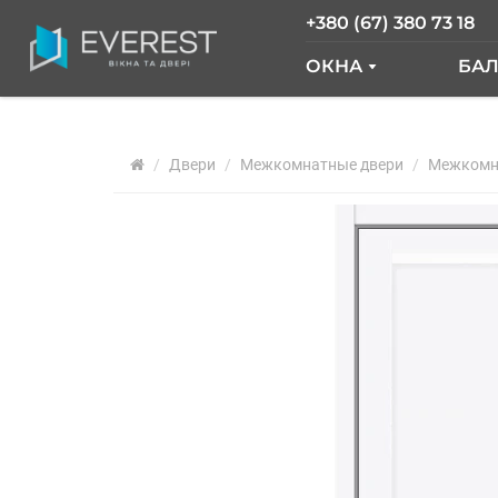
+380 (67) 380 73 18
ОКНА
БА
ОКНА GLASSO
Б
Двери
Межкомнатные двери
ОКНА SALAMAND
Межкомна
Б
РАЗДВИЖНЫЕ О
Б
ОКНА "ОКНА НОВ
О
ОКНА WDS
О
ОКНА REHAU
Ф
АРОЧНЫЕ ОКНА
ПАНОРАМНЫЕ О
АЛЮМИНИЕВЫЕ 