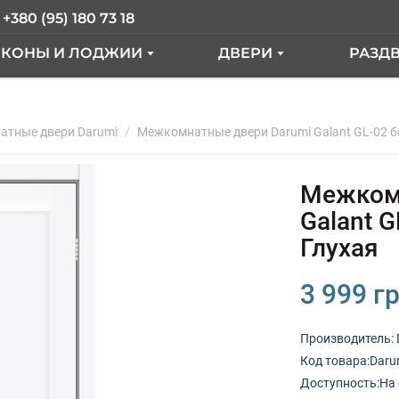
+380 (95) 180 73 18
ЛКОНЫ И ЛОДЖИИ
ДВЕРИ
РАЗД
АЛКОН ПОД КЛЮЧ
ВХОДНЫЕ ДВЕРИ
ER
тные двери Darumi
АЛКОН С ВЫНОСОМ
Межкомнатные двери Darumi Galant GL-02 
МЕЖКОМНАТНЫЕ ДВ
КНА
АЛКОННЫЙ БЛОК
Межкомн
ЫЕ"
СТЕКЛЕНИЕ ЛОДЖИИ
Galant 
Глухая
ТДЕЛКА БАЛКОНА
РАНЦУЗКИЙ БАЛКОН
3 999 гр
Производитель:
КНА
Код товарa:Darum
Доступность:На 
ОКНА