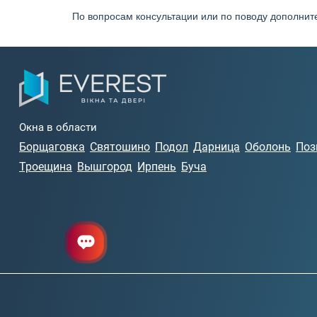
По вопросам консультации или по поводу дополнит
Окна в области
Борщаговка
Святошино
Подол
Дарница
Оболонь
Поз
Троещина
Вышгород
Ирпень
Буча