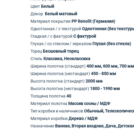
Цвет
Белый
Декор
Белый матовый
Материал покрытия
PP Renolit (Германия)
Однотонная / с текстурой
Однотонная (без текстур
Гладкая / с фактурой
С фактурой
Глухая / со стеклом / зеркалом
Глухая (без стекла)
Торец
Бесшовный торец
Стиль
Классика, Неоклассика
Ширина полотна (стандарт)
400 мм, 600 мм, 700 мм
Ширина полотна (нестандарт)
450 - 850 мм
Высота полотна (стандарт)
2000 мм
Высота полотна (нестандарт)
1800 - 1990 мм
Толщина полотна
40
Материал полотна
Массив сосны / МДФ
Тип коробки и наличников
Обычный, Телескопичес
Материал коробки
Дерево / МДФ
Назначение
Ванная, Вторая входная, Дача, Детская