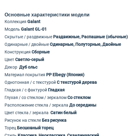
Основные характеристики модели
Коллекция
Galant
Модель
Galant GL-01
Скрытые / раздвижные
Раздвижные, Распашные (обычные)
Одинарные / двойные
Одинарные, Полуторные, Двойные
Конструкция
Сборные
Цвет
Светло-серый
Декор
Дуб ольс
Материал покрытия
PP Elbegy (Япония)
Однотонная / с текстурой
С текстурой дерева
Гладкая / с фактурой
Гладкая
Глухая / со стеклом / зеркалом
Со стеклом
Расположение стекла / зеркала
До середины
Цвет стекла / зеркала
Сатин белый
Рисунок на стекле
Без рисунка
Торец
Бесшовный торец
Стиль
Классика, Неоклассика, Скандинавский