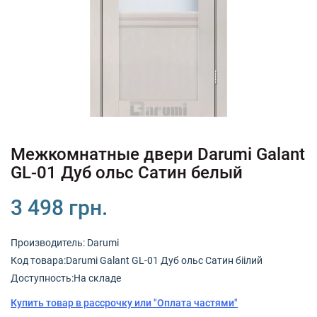
+380 (67) 380 73 18
+380 (95) 180 73 18
RU
UK
Межкомнатные двери Darumi Galant
GL-01 Дуб ольс Сатин белый
3 498 грн.
Производитель:
Darumi
Код товарa:Darumi Galant GL-01 Дуб ольс Сатин біілий
Доступность:На складе
Купить товар в рассрочку или "Оплата частями"