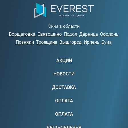
Окна в области
Борщаговка
Святошино
Подол
Дарница
Оболонь
Позняки
Троещина
Вышгород
Ирпень
Буча
АКЦИИ
НОВОСТИ
ДОСТАВКА
ОПЛАТА
ОПЛАТА
ЄВІДНОВЛЕННЯ