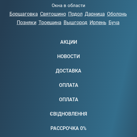
Окна в области
Борщаговка
Святошино
Подол
Дарница
Оболонь
Позняки
Троещина
Вышгород
Ирпень
Буча
АКЦИИ
НОВОСТИ
ДОСТАВКА
ОПЛАТА
ОПЛАТА
ЄВІДНОВЛЕННЯ
РАССРОЧКА 0%