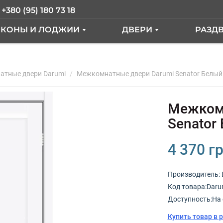
+380 (95) 180 73 18
ЛКОНЫ И ЛОДЖИИ
ДВЕРИ
РАЗД
АЛКОН ПОД КЛЮЧ
ВХОДНЫЕ ДВЕРИ
ER
тные двери Darumi
АЛКОН С ВЫНОСОМ
Межкомнатные двери Darumi Senator Белый
МЕЖКОМНАТНЫЕ ДВ
КНА
АЛКОННЫЙ БЛОК
Межкомн
ЫЕ"
СТЕКЛЕНИЕ ЛОДЖИИ
Senator
ТДЕЛКА БАЛКОНА
4 370 гр
РАНЦУЗКИЙ БАЛКОН
Производитель:
Код товарa:Darum
КНА
Доступность:На 
Купить товар в 
ОКНА