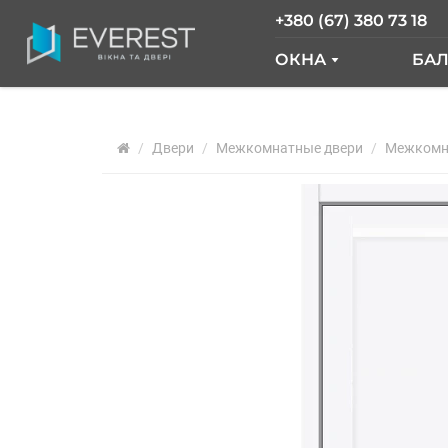
+380 (67) 380 73 18
ОКНА
БА
ОКНА GLASSO
Б
Двери
Межкомнатные двери
ОКНА SALAMAND
Межкомна
Б
РАЗДВИЖНЫЕ О
Б
ОКНА "ОКНА НОВ
О
ОКНА WDS
О
ОКНА REHAU
Ф
АРОЧНЫЕ ОКНА
ПАНОРАМНЫЕ О
АЛЮМИНИЕВЫЕ 