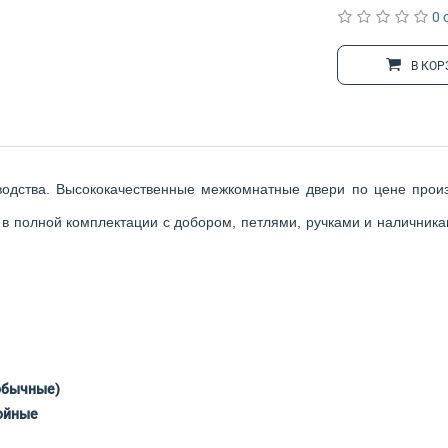
0 
В КОР
водства. Высококачественные межкомнатные двери по цене произ
в полной комплектации с добором, петлями, ручками и наличникам
обычные)
ойные