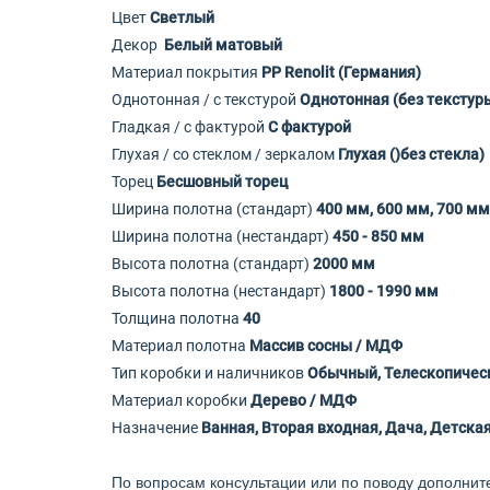
Цвет
Светлый
Декор
Белый матовый
Материал покрытия
PP Renolit (Германия)
Однотонная / с текстурой
Однотонная (без текстур
Гладкая / с фактурой
С фактурой
Глухая / со стеклом / зеркалом
Глухая ()без стекла)
Торец
Бесшовный торец
Ширина полотна (стандарт)
400 мм, 600 мм, 700 мм
Ширина полотна (нестандарт)
450 - 850 мм
Высота полотна (стандарт)
2000 мм
Высота полотна (нестандарт)
1800 - 1990 мм
Толщина полотна
40
Материал полотна
Массив сосны / МДФ
Тип коробки и наличников
Обычный, Телескопичес
Материал коробки
Дерево / МДФ
Назначение
Ванная, Вторая входная, Дача, Детская
По вопросам консультации или по поводу дополнит