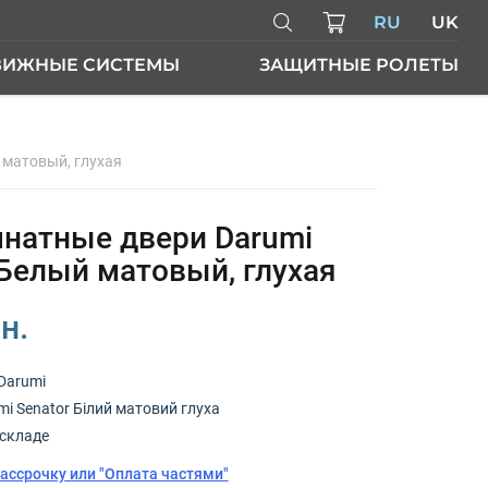
RU
UK
ВИЖНЫЕ СИСТЕМЫ
ЗАЩИТНЫЕ РОЛЕТЫ
 матовый, глухая
ЕРИ
атные двери Darumi
 Белый матовый, глухая
н.
Darumi
i Senator Білий матовий глуха
складе
рассрочку или "Оплата частями"