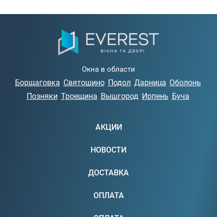
Окна в области
Борщаговка
Святошино
Подол
Дарница
Оболонь
Позняки
Троещина
Вышгород
Ирпень
Буча
АКЦИИ
НОВОСТИ
ДОСТАВКА
ОПЛАТА