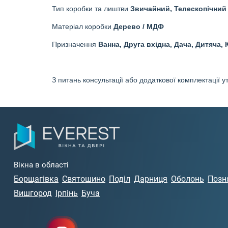
Тип коробки та лиштви
Звичайний, Телескопічний
Матеріал коробки
Дерево / МДФ
Призначення
Ванна, Друга вхідна, Дача, Дитяча, 
З питань консультації або додаткової комплектації
Вікна в області
Борщагівка
Святошино
Поділ
Дарниця
Оболонь
Позн
Вишгород
Ірпінь
Буча