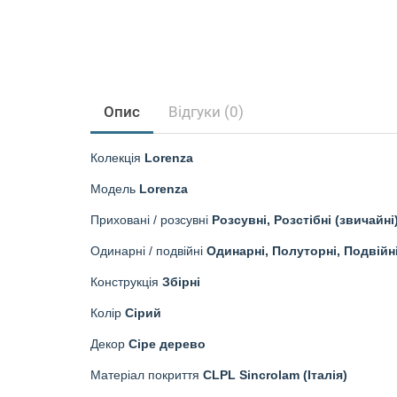
Опис
Відгуки (0)
Колекція
Lorenza
Модель
Lorenza
Приховані / розсувні
Розсувні, Розстібні (звичайні
Одинарні / подвійні
Одинарні, Полуторні, Подвійн
Конструкція
Збірні
Колір
Сірий
Декор
Сіре дерево
Матеріал покриття
CLPL Sincrolam (Італія)