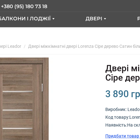
+380 (95) 180 73 18
БАЛКОНИ І ЛОДЖІЇ
ДВЕРІ
БАЛКОН З ВИНОСОМ
ВХІДНІ ДВЕРІ
ER
ері Leador
БАЛКОН ПІД КЛЮЧ
Двері міжкімнатні двері Lorenza Сіре дерево Сатин біл
МІЖКІМНАТНІ ДВЕ
БАЛКОННИЙ БЛОК
Двері мі
І"
ОЗДОБЛЕННЯ БАЛКОНА
Сіре де
СКЛІННЯ ЛОДЖІЇ
3 890 гр
ФРАНЦУЗЬКИЙ БАЛКОН
Виробник:
Leado
Код товару:Loren
А
Наявність:На ск
Придбати товар 
А