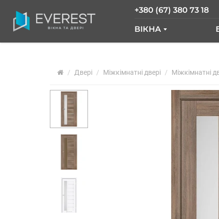
+380 (67) 380 73 18
ВІКНА
ВІКНА GLASSO
Двері
Міжкімнатні двері
ВІКНА SALAMAND
Міжкімнатні дв
РОЗСУВНІ ВІКНА
ВІКНА "ВІКНА НОВ
ВІКНА WDS
ВІКНА REHAU
АРОЧНІ ВІКНА
ПАНОРАМНІ ВІКН
АЛЮМІНІЄВІ ВІКН