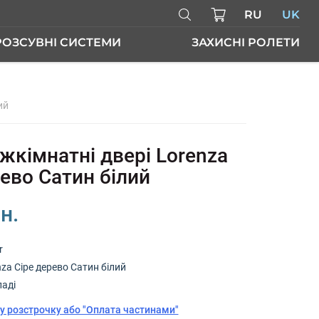
RU
UK
РОЗСУВНІ СИСТЕМИ
ЗАХИСНІ РОЛЕТИ
ий
РІ
жкімнатні двері Lorenza
рево Сатин білий
н.
r
za Сіре дерево Сатин білий
ладі
у розстрочку або "Оплата частинами"