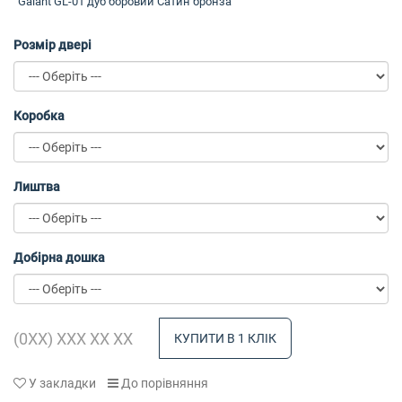
Galant GL-01 дуб боровий Сатин бронза
Розмір двері
Коробка
Лиштва
Добірна дошка
КУПИТИ В 1 КЛІК
У закладки
До порівняння