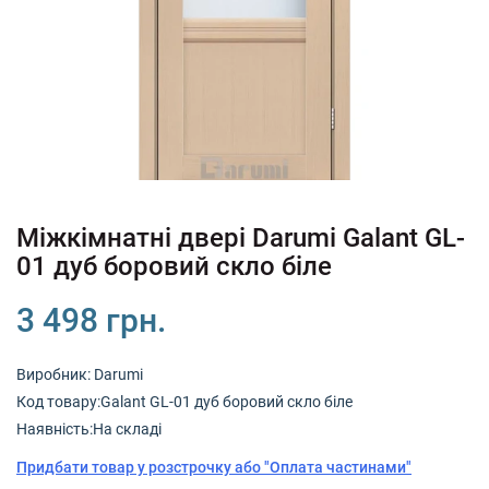
+380 (67) 380 73 18
+380 (95) 180 73 18
RU
UK
Міжкімнатні двері Darumi Galant GL-
01 дуб боровий скло біле
3 498 грн.
Виробник:
Darumi
Код товару:Galant GL-01 дуб боровий скло біле
Наявність:На складі
Придбати товар у розстрочку або "Оплата частинами"