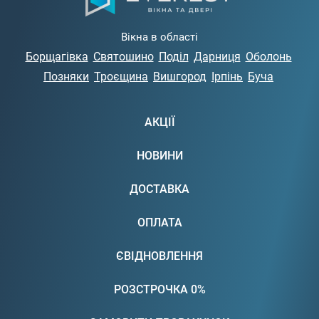
Вікна в області
Борщагівка
Святошино
Поділ
Дарниця
Оболонь
Позняки
Троєщина
Вишгород
Ірпінь
Буча
АКЦІЇ
НОВИНИ
ДОСТАВКА
ОПЛАТА
ЄВІДНОВЛЕННЯ
РОЗСТРОЧКА 0%