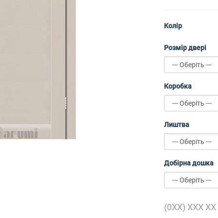
Колір
Розмір двері
Коробка
Лиштва
Добірна дошка