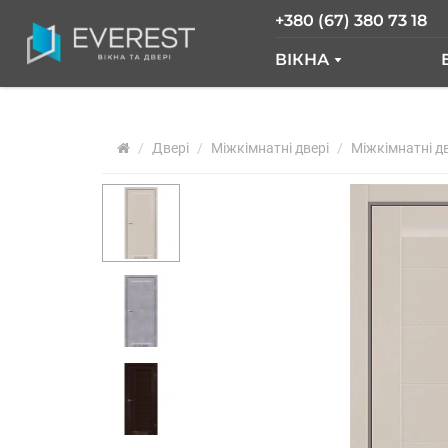
+380 (67) 380 73 18
ВІКНА
ВІКНА GLASSO
Двері
Міжкімнатні двері
ВІКНА SALAMAND
Міжкімнатні дв
РОЗСУВНІ ВІКНА
ВІКНА "ВІКНА НОВ
ВІКНА WDS
ВІКНА REHAU
АРОЧНІ ВІКНА
ПАНОРАМНІ ВІКН
АЛЮМІНІЄВІ ВІКН