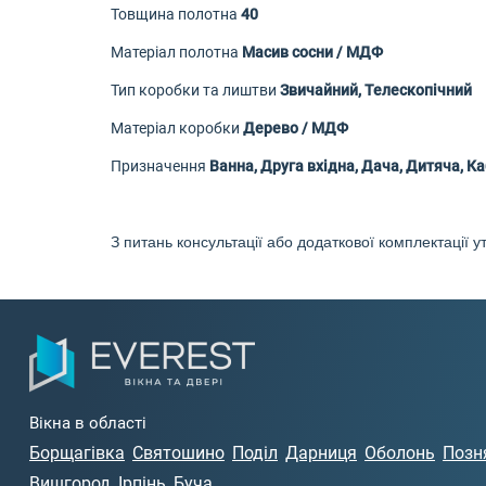
Товщина полотна
40
Матеріал полотна
Масив сосни / МДФ
Тип коробки та лиштви
Звичайний, Телескопічний
Матеріал коробки
Дерево / МДФ
Призначення
Ванна, Друга вхідна, Дача, Дитяча, Ка
З питань консультації або додаткової комплектації
Вікна в області
Борщагівка
Святошино
Поділ
Дарниця
Оболонь
Позн
Вишгород
Ірпінь
Буча