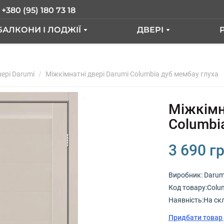
+380 (95) 180 73 18
БАЛКОНИ І ЛОДЖІЇ
ДВЕРІ
БАЛКОН З ВИНОСОМ
ВХІДНІ ДВЕРІ
ER
ері Darumi
БАЛКОН ПІД КЛЮЧ
Міжкімнатні двері Darumi Columbia дуб мембау глуха
МІЖКІМНАТНІ ДВЕ
БАЛКОННИЙ БЛОК
Міжкімн
І"
ОЗДОБЛЕННЯ БАЛКОНА
Columbi
СКЛІННЯ ЛОДЖІЇ
3 690 гр
ФРАНЦУЗЬКИЙ БАЛКОН
Виробник:
Darum
Код товару:Colu
А
Наявність:На ск
Придбати товар 
А