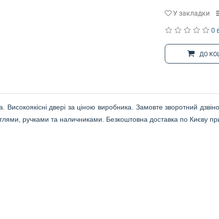
У закладки
0 
ДО КО
а. Високоякісні двері за ціною виробника. Замовте зворотний дзві
етлями, ручками та наличниками. Безкоштовна доставка по Києву при