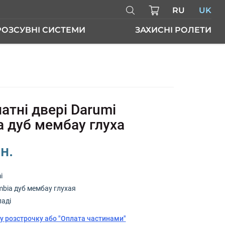
RU
UK
РОЗСУВНІ СИСТЕМИ
ЗАХИСНІ РОЛЕТИ
РІ
атні двері Darumi
a дуб мембау глуха
н.
i
mbia дуб мембау глухая
ладі
у розстрочку або "Оплата частинами"