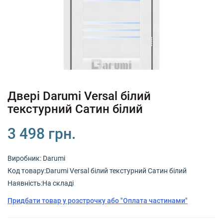
+380 (67) 380 73 18
+380 (95) 180 73 18
RU
UK
Двері Darumi Versal білий
текстурний Сатин білий
3 498 грн.
Виробник:
Darumi
Код товару:Darumi Versal білий текстурний Сатин білий
Наявність:На складі
Придбати товар у розстрочку або "Оплата частинами"