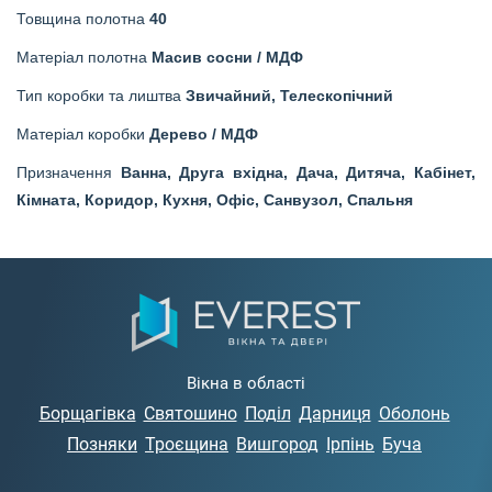
Товщина полотна
40
Матеріал полотна
Масив сосни / МДФ
Тип коробки та лиштва
Звичайний, Телескопічний
Матеріал коробки
Дерево / МДФ
Призначення
Ванна, Друга вхідна, Дача, Дитяча, Кабінет,
Кімната, Коридор, Кухня, Офіс, Санвузол, Спальня
Вікна в області
Борщагівка
Святошино
Поділ
Дарниця
Оболонь
Позняки
Троєщина
Вишгород
Ірпінь
Буча