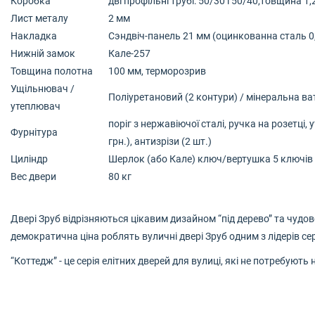
Коробка
дві профільні трубі: 50/30 і 50/40,товщина
Лист металу
2 мм
Накладка
Сэндвіч-панель 21 мм (оцинкованна сталь 0,
Нижній замок
Кале-257
Товщина полотна
100 мм, терморозрив
Ущільнювач /
Поліуретановий (2 контури) / мінеральна ва
утеплювач
поріг з нержавіючої сталі, ручка на розетці,
Фурнітура
грн.), антизрізи (2 шт.)
Циліндр
Шерлок (або Кале) ключ/вертушка 5 ключів
Вес двери
80 кг
Двері Зруб відрізняються цікавим дизайном “під дерево” та чудо
демократична ціна роблять вуличні двері Зруб одним з лідерів сер
“Коттедж” - це серія елітних дверей для вулиці, які не потребуют