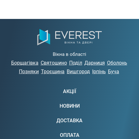
Вікна в області
Борщагівка
Святошино
Поділ
Дарниця
Оболонь
Позняки
Троєщина
Вишгород
Ірпінь
Буча
АКЦІЇ
НОВИНИ
ДОСТАВКА
ОПЛАТА