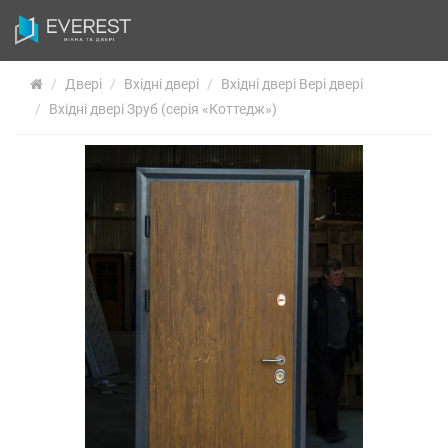
Двері
Вхідні двері
Вхідні двері Вері двері
Вхідні двері Зруб (серія «Коттедж»)